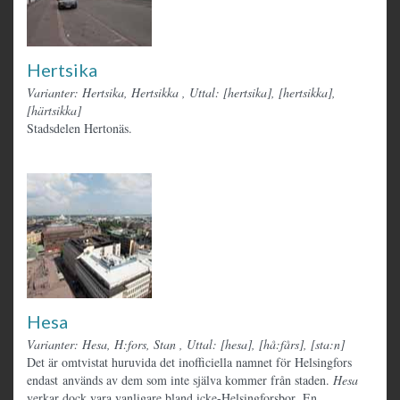
Hertsika
Varianter: Hertsika, Hertsikka
,
Uttal: [hertsika], [hertsikka],
[härtsikka]
Stadsdelen Hertonäs.
Hesa
Varianter: Hesa, H:fors, Stan
,
Uttal: [hesa], [hå:fårs], [sta:n]
Det är omtvistat huruvida det inofficiella namnet för Helsingfors
endast används av dem som inte själva kommer från staden.
Hesa
verkar dock vara vanligare bland icke-Helsingforsbor. En