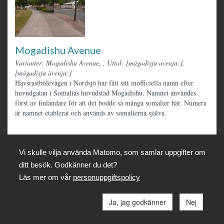
Mogadishu Avenue
Varianter: Mogadishu Avenue,
,
Uttal: [mågadisju avenju:],
[mågadisju ävenju:]
Havsrastbölevägen i Nordsjö har fått sitt inofficiella namn efter
huvudgatan i Somalias huvudstad Mogadishu. Namnet användes
först av finländare för att det bodde så många somalier här. Numera
är namnet etablerat och används av somalierna själva.
Vi skulle vilja använda Matomo, som samlar uppgifter om
ditt besök. Godkänner du det?
Läs mer om vår
personuppgiftspolicy
Ja, jag godkänner
Nej
Muncca