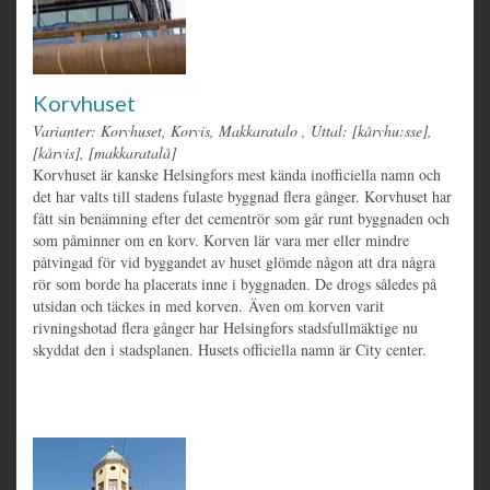
Korvhuset
Varianter: Korvhuset, Korvis, Makkaratalo
,
Uttal: [kårvhu:sse],
[kårvis], [makkaratalå]
Korvhuset är kanske Helsingfors mest kända inofficiella namn och
det har valts till stadens fulaste byggnad flera gånger. Korvhuset har
fått sin benämning efter det cementrör som går runt byggnaden och
som påminner om en korv. Korven lär vara mer eller mindre
påtvingad för vid byggandet av huset glömde någon att dra några
rör som borde ha placerats inne i byggnaden. De drogs således på
utsidan och täckes in med korven. Även om korven varit
rivningshotad flera gånger har Helsingfors stadsfullmäktige nu
skyddat den i stadsplanen. Husets officiella namn är City center.