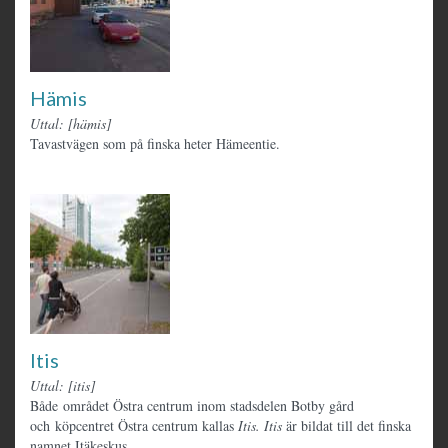
Hämis
Uttal: [hämis]
Tavastvägen som på finska heter Hämeentie.
Itis
Uttal: [itis]
Både området Östra centrum inom stadsdelen Botby gård
och köpcentret Östra centrum kallas
Itis.
Itis
är bildat till det finska
namnet Itäkeskus.