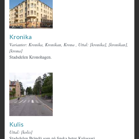
Kronika
Varianter: Kronika, Kronikan, Krona
,
Uttal: [kronika], [kronikan],
[krona]
Stadsdelen Kronohagen.
Kulis
Uttal: [kolis]
Stadsdelen Brändö som på finska heter Kulosaari.