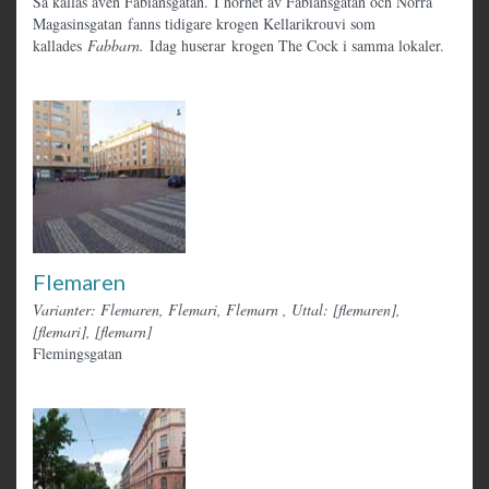
Så kallas även Fabiansgatan. I hörnet av Fabiansgatan och Norra
Magasinsgatan fanns tidigare krogen Kellarikrouvi som
kallades
Fabbarn.
Idag huserar krogen The Cock i samma lokaler.
Flemaren
Varianter: Flemaren, Flemari, Flemarn
,
Uttal: [flemaren],
[flemari], [flemarn]
Flemingsgatan