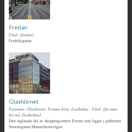
Fredan
Uttal: [fredan]
Fredriksgatan
Glashörnet
Varianter: Glashörnet, Forums hörn, Lasikulma
,
Uttal: [få:rums
hö:rn], [lasikolma]
Den inglasade del av shoppingcentret Forum som ligger i gathörnet
Simonsgatan-Mannerheimvägen.