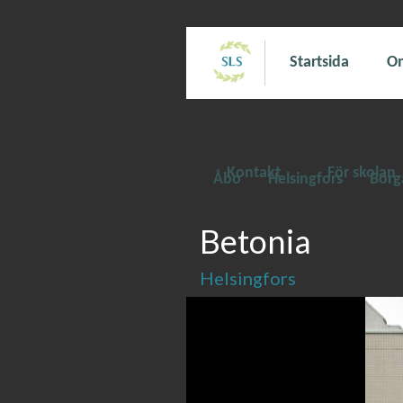
Startsida
Om
Kontakt
För skolan
Åbo
Helsingfors
Borg
Betonia
Helsingfors