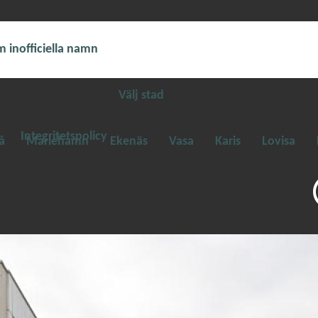
 inofficiella namn
Välj stad
Integritetspolicy
å
Mariehamn
Ekenäs
Vasa
Karis
Lovisa