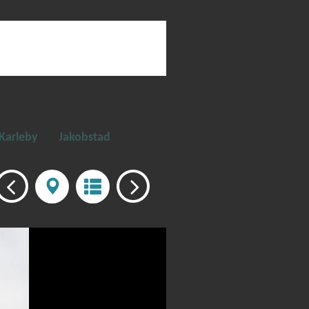
Karleby
Jakobstad