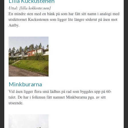
Lilla Kuckustenen
Uttal: [lilla kokkoste:nen]
En mindre sten med en bänk på som har fått sitt namn i analogi med
utsikttornet Kuckustenen som ligger lite längre söderut på åsen mot
Antby.
Minkburarna
Vid åsen ligger flera små lådhus på rad som byggdes upp på 60-
talet. De har i folkmun fått namnet Minkburarna pga. av sitt
utseende.