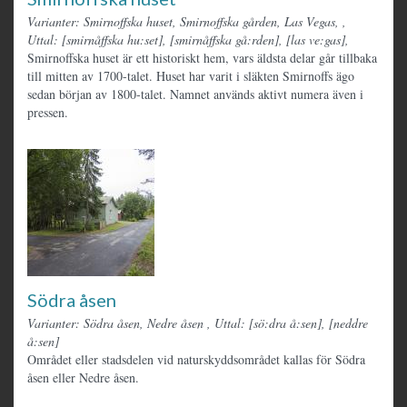
Varianter: Smirnoffska huset, Smirnoffska gården, Las Vegas,
,
Uttal: [smirnåffska hu:set], [smirnåffska gå:rden], [las ve:gas],
Smirnoffska huset är ett historiskt hem, vars äldsta delar går tillbaka
till mitten av 1700-talet. Huset har varit i släkten Smirnoffs ägo
sedan början av 1800-talet. Namnet används aktivt numera även i
pressen.
Södra åsen
Varianter: Södra åsen, Nedre åsen
,
Uttal: [sö:dra å:sen], [neddre
å:sen]
Området eller stadsdelen vid naturskyddsområdet kallas för Södra
åsen eller Nedre åsen.