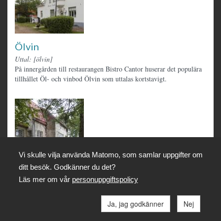
Ölvin
Uttal: [ölvin]
På innergården till restaurangen Bistro Cantor huserar det populära
tillhållet Öl- och vinbod Ölvin som uttalas kortstavigt.
Vi skulle vilja använda Matomo, som samlar uppgifter om
ditt besök. Godkänner du det?
Överstens slott
Läs mer om vår
personuppgiftspolicy
Varianter: Överstens slott, Överstens, Slottet, Nordströmska slottet
Ragnar Nordström som i folkmun kallades översten lät bygga huset i
Ja, jag godkänner
Nej
början av 1900-talet. Det har stått tomt sedan hans död 1982.