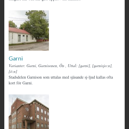
Garni
Varianter: Garni, Garnisonen, Ön
,
Uttal: [garni], [garnisjo:n],
[ö:n]
Stadsdelen Garnison som uttalas med sjåsande sj-ljud kallas ofta
kort för Garni.