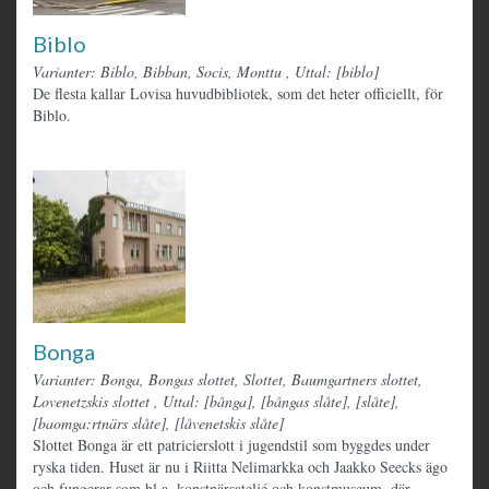
Biblo
Varianter: Biblo, Bibban, Socis, Monttu
,
Uttal: [biblo]
De flesta kallar Lovisa huvudbibliotek, som det heter officiellt, för
Biblo.
Bonga
Varianter: Bonga, Bongas slottet, Slottet, Baumgartners slottet,
Lovenetzskis slottet
,
Uttal: [bånga], [bångas slåte], [slåte],
[baomga:rtnärs slåte], [låvenetskis slåte]
Slottet Bonga är ett patricierslott i jugendstil som byggdes under
ryska tiden. Huset är nu i Riitta Nelimarkka och Jaakko Seecks ägo
och fungerar som bl.a. konstnärsateljé och konstmuseum, där