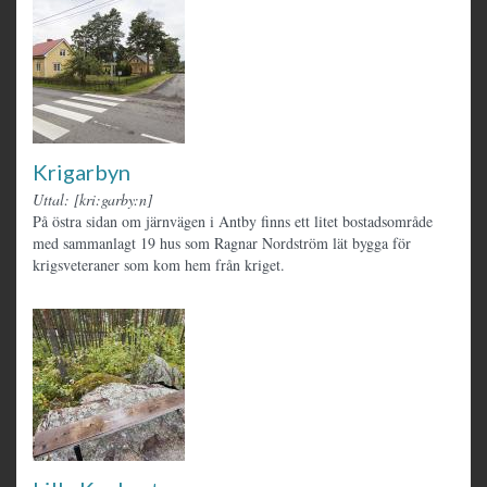
Krigarbyn
Uttal: [kri:garby:n]
På östra sidan om järnvägen i Antby finns ett litet bostadsområde
med sammanlagt 19 hus som Ragnar Nordström lät bygga för
krigsveteraner som kom hem från kriget.