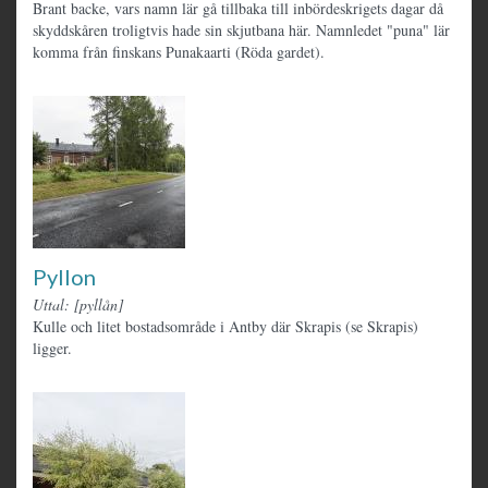
Brant backe, vars namn lär gå tillbaka till inbördeskrigets dagar då
skyddskåren troligtvis hade sin skjutbana här. Namnledet "puna" lär
komma från finskans Punakaarti (Röda gardet).
Pyllon
Uttal: [pyllån]
Kulle och litet bostadsområde i Antby där Skrapis (se Skrapis)
ligger.