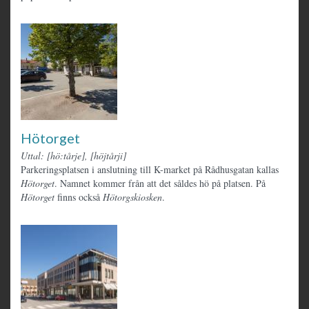
Hötorget
Uttal: [hö:tårje], [höjtårji]
Parkeringsplatsen i anslutning till K-market på Rådhusgatan kallas
Hötorget
. Namnet kommer från att det såldes hö på platsen. På
Hötorget
finns också
Hötorgskiosken
.