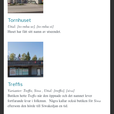
Tornhuset
Uttal: [to:rnhu:se], [to:rnhu:si]
Huset har fått sitt namn av utseendet.
Treffis
Varianter: Treffis, Siwa
,
Uttal: [treffis], [siva]
Butiken hette
Treffis
när den öppnade och det namnet lever
fortfarande kvar i folkmun. Några kallar också butiken för
Siwa
eftersom den hörde till Siwakedjan en tid.