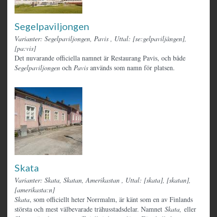
Segelpaviljongen
Varianter: Segelpaviljongen, Pavis
,
Uttal: [se:gelpaviljången],
[pa:vis]
Det nuvarande officiella namnet är Restaurang Pavis, och både
Segelpaviljongen
och
Pavis
används som namn för platsen.
Skata
Varianter: Skata, Skatan, Amerikastan
,
Uttal: [skata], [skatan],
[amerikasta:n]
Skata
, som officiellt heter Norrmalm, är känt som en av Finlands
största och mest välbevarade trähusstadsdelar. Namnet
Skata,
eller