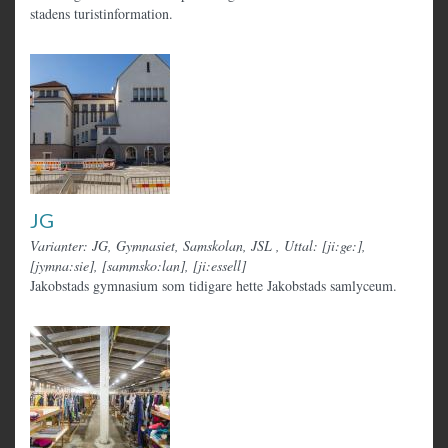
stadens turistinformation.
JG
Varianter: JG, Gymnasiet, Samskolan, JSL
,
Uttal: [ji:ge:],
[jymna:sie], [sammsko:lan], [ji:essell]
Jakobstads gymnasium som tidigare hette Jakobstads samlyceum.