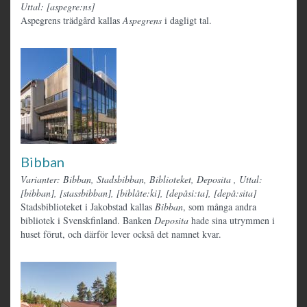
Uttal: [aspegre:ns]
Aspegrens trädgård kallas
Aspegrens
i dagligt tal.
Bibban
Varianter: Bibban, Stadsbibban, Biblioteket, Deposita
,
Uttal:
[bibban], [stassbibban], [biblåte:ki], [depåsi:ta], [depå:sita]
Stadsbiblioteket i Jakobstad kallas
Bibban
, som många andra
bibliotek i Svenskfinland. Banken
Deposita
hade sina utrymmen i
huset förut, och därför lever också det namnet kvar.