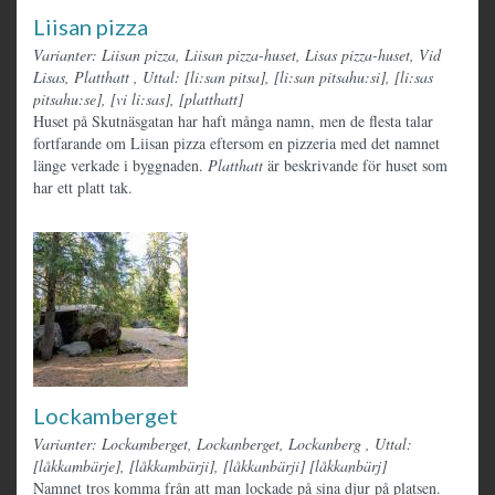
Liisan pizza
Varianter: Liisan pizza, Liisan pizza-huset, Lisas pizza-huset, Vid
Lisas, Platthatt
,
Uttal: [li:san pitsa], [li:san pitsahu:si], [li:sas
pitsahu:se], [vi li:sas], [platthatt]
Huset på Skutnäsgatan har haft många namn, men de flesta talar
fortfarande om Liisan pizza eftersom en pizzeria med det namnet
länge verkade i byggnaden.
Platthatt
är beskrivande för huset som
har ett platt tak.
Lockamberget
Varianter: Lockamberget, Lockanberget, Lockanberg
,
Uttal:
[låkkambärje], [låkkambärji], [låkkanbärji] [låkkanbärj]
Namnet tros komma från att man lockade på sina djur på platsen.