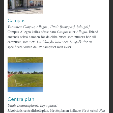
Campus
Varianter: Campus, Allegro
,
Uttal: [kamppos], [ale:grå]
Campus Allegro kallas oftast bara
Campus
eller
Allegro
. Ibland
används också namnen för de olika husen som numera hör till
campuset, som t.ex.
Lindskogska huset
och
Lassfolks
för att
specificera vilken del av campuset man avser.
Centralplan
Uttal: [sentra:lpla:n], [ny:a pla:n]
Jakobstads centralidrottsplan. Idrottsplanen kallades förut också
Nya