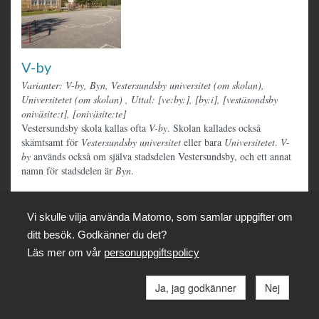
V-by
Varianter: V-by, Byn, Vestersundsby universitet (om skolan),
Universitetet (om skolan)
,
Uttal: [ve:by:], [by:i], [vestäsondsby
oniväsite:t], [oniväsite:te]
Vestersundsby skola kallas ofta
V-by
. Skolan kallades också
skämtsamt för
Vestersundsby universitet
eller bara
Universitetet
.
V-
by
används också om själva stadsdelen Vestersundsby, och ett annat
namn för stadsdelen är
Byn
.
Vi skulle vilja använda Matomo, som samlar uppgifter om
ditt besök. Godkänner du det?
Läs mer om vår
personuppgiftspolicy
Ja, jag godkänner
Nej
Vita huset