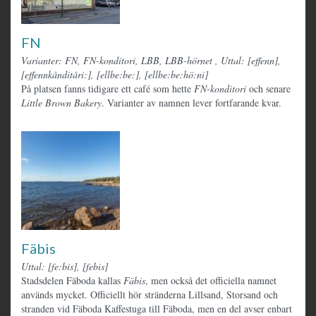
FN
Varianter: FN, FN-konditori, LBB, LBB-hörnet
,
Uttal: [effenn],
[effennkånditåri:], [ellbe:be:], [ellbe:be:hö:ni]
På platsen fanns tidigare ett café som hette
FN-konditori
och senare
Little Brown Bakery
. Varianter av namnen lever fortfarande kvar.
Fäbis
Uttal: [fe:bis], [febis]
Stadsdelen Fäboda kallas
Fäbis
, men också det officiella namnet
används mycket. Officiellt hör stränderna Lillsand, Storsand och
stranden vid Fäboda Kaffestuga till Fäboda, men en del avser enbart