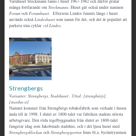
Varuhuset Stockmann fanns i huset 1967-1982 och därför pratar
många fortfarande om
Stockmanns
. Huset går också under namnen
Forum
och
Forumhuset
. Eftersom Lindex funnits länge i huset
används också
Lindexhuset
som namn för det, och det är populärt att
parkera sina cyklar
vid Lindex
.
Strengbergs
Varianter: Strengbergs, Stadshuset
,
Uttal: [strengbärjs],
[stasshu:si]
Namnet kommer från Strengbergs tobaksfabrik som verkade i husen
ända till år 1998. I slutet av 1800-talet var fabriken stadens största
arbetsgivare. Den röda tegelbyggnaden från slutet av 1800-talet
fungerar idag som Jakobstads stadshus, och i det ljusa huset med
Strengbergsklockan
och
Strengbergsporten
finns bl.a. byråutrymmen