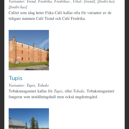
Varianter: Trend, Fredrika, Fredrikas
,
Uttal: [trend], [fredri:ka],
[fredri:kas]
Caféet som idag heter Fiika Café kallas ofta för varianter av de
tidigare namnen Café Trend och Café Fredrika.
Tupis
Varianter: Tupis, Tobaks
Tobaksmagasinet kallas för
Tupis
, eller
Tobaks
. Tobaksmagasinet
fungerar som utställningshall men också ungdomsgård.