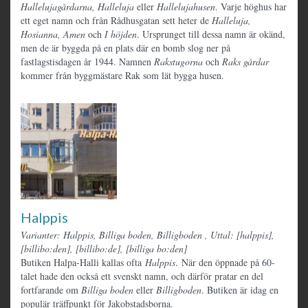
Hallelujagårdarna, Halleluja
eller
Hallelujahusen
. Varje höghus har
ett eget namn och från Rådhusgatan sett heter de
Halleluja,
Hosianna, Amen
och
I höjden
. Ursprunget till dessa namn är okänd,
men de är byggda på en plats där en bomb slog ner på
fastlagstisdagen år 1944. Namnen
Rakstugorna
och
Raks gårdar
kommer från byggmästare Rak som lät bygga husen.
Halppis
Varianter: Halppis, Billiga boden, Billigboden
,
Uttal: [halppis],
[billibo:den], [billibo:de], [billiga bo:den]
Butiken Halpa-Halli kallas ofta
Halppis
. När den öppnade på 60-
talet hade den också ett svenskt namn, och därför pratar en del
fortfarande om
Billiga boden
eller
Billigboden
. Butiken är idag en
populär träffpunkt för Jakobstadsborna.