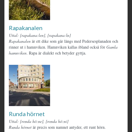
Rapakanalen
Uttal: [rapakana:len], [rapakana:ln]
Rapakanalen
är ett dike som går längs med Pedersesplanaden och
rinner ut i hamnviken. Hamnviken kallas ibland också för
Gamla
hamnviken
. Rapa är dialekt och betyder gyttja.
Runda hörnet
Uttal: [ronda hö:ne], [ronda hö:ni]
Runda hörnet
är precis som namnet antyder, ett runt hörn.