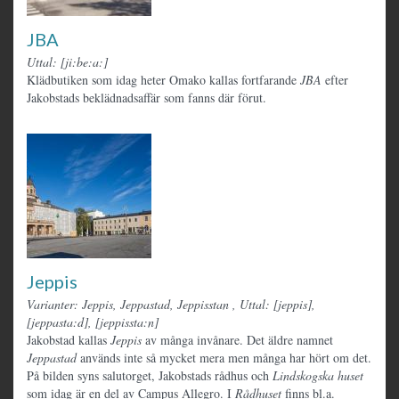
JBA
Uttal: [ji:be:a:]
Klädbutiken som idag heter Omako kallas fortfarande
JBA
efter
Jakobstads beklädnadsaffär som fanns där förut.
Jeppis
Varianter: Jeppis, Jeppastad, Jeppisstan
,
Uttal: [jeppis],
[jeppasta:d], [jeppissta:n]
Jakobstad kallas
Jeppis
av många invånare. Det äldre namnet
Jeppastad
används inte så mycket mera men många har hört om det.
På bilden syns salutorget, Jakobstads rådhus och
Lindskogska huset
som idag är en del av Campus Allegro. I
Rådhuset
finns bl.a.