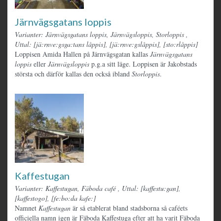
Järnvägsgatans loppis
Varianter: Järnvägsgatans loppis, Järnvägsloppis, Storloppis
,
Uttal: [jä:rnve:gsga:tans låppis], [jä:rnve:gslåppis], [sto:rlåppis]
Loppisen Amida Hallen på Järnvägsgatan kallas
Järnvägsgatans
loppis
eller
Järnvägsloppis
p.g.a sitt läge. Loppisen är Jakobstads
största och därför kallas den också ibland
Storloppis
.
Kaffestugan
Varianter: Kaffestugan, Fäboda café
,
Uttal: [kaffestu:gan],
[kaffestogo], [fe:bo:da kafe:]
Namnet
Kaffestugan
är så etablerat bland stadsborna så caféets
officiella namn igen är Fäboda Kaffestuga efter att ha varit Fäboda