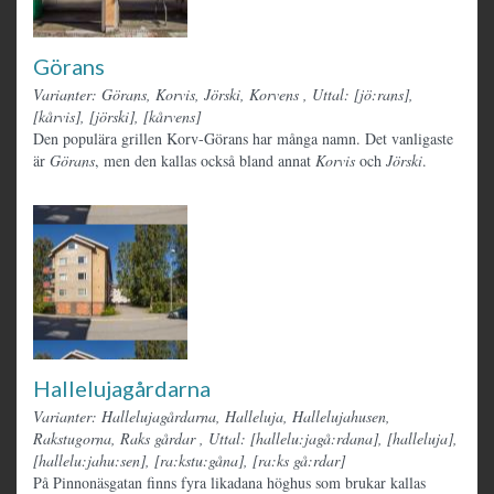
Görans
Varianter: Görans, Korvis, Jörski, Korvens
,
Uttal: [jö:rans],
[kårvis], [jörski], [kårvens]
Den populära grillen Korv-Görans har många namn. Det vanligaste
är
Görans
, men den kallas också bland annat
Korvis
och
Jörski
.
Hallelujagårdarna
Varianter: Hallelujagårdarna, Halleluja, Hallelujahusen,
Rakstugorna, Raks gårdar
,
Uttal: [hallelu:jagå:rdana], [halleluja],
[hallelu:jahu:sen], [ra:kstu:gåna], [ra:ks gå:rdar]
På Pinnonäsgatan finns fyra likadana höghus som brukar kallas