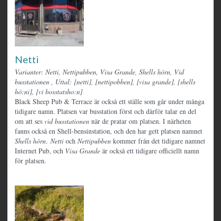
Netti
Varianter: Netti, Nettipubben, Visa Grande, Shells hörn, Vid
busstationen
,
Uttal: [netti], [nettipobben], [visa grande], [shells
hö:ni], [vi bosstatsho:n]
Black Sheep Pub & Terrace är också ett ställe som går under många
tidigare namn. Platsen var busstation först och därför talar en del
om att ses
vid busstationen
när de pratar om platsen. I närheten
fanns också en Shell-bensinstation, och den har gett platsen namnet
Shells hörn
.
Netti
och
Nettipubben
kommer från det tidigare namnet
Internet Pub, och
Visa Grande
är också ett tidigare officiellt namn
för platsen.