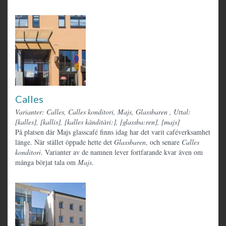
Calles
Varianter: Calles, Calles konditori, Majs, Glassbaren
,
Uttal:
[kalles], [kallis], [kalles kånditåri:], [glassba:ren], [majs]
På platsen där Majs glasscafé finns idag har det varit caféverksamhet
länge. När stället öppade hette det
Glassbaren
, och senare
Calles
konditori
. Varianter av de namnen lever fortfarande kvar även om
många börjat tala om
Majs
.