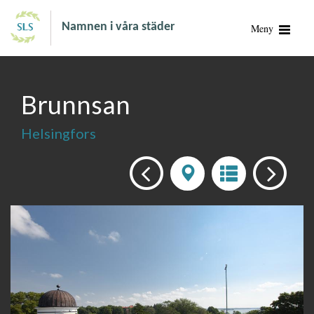
Namnen i våra städer
Meny
Brunnsan
Helsingfors