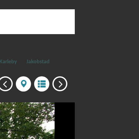
Karleby
Jakobstad