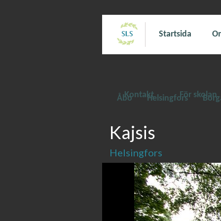
Startsida
Om
Kontakt
För skolan
Åbo
Helsingfors
Borg
Kajsis
Helsingfors