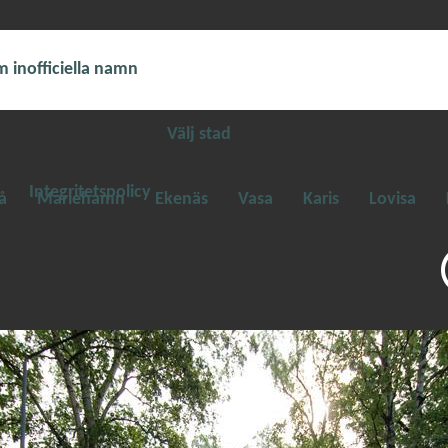
 inofficiella namn
Välj stad
Integritetspolicy
å
Mariehamn
Ekenäs
Vasa
Karis
Lovisa