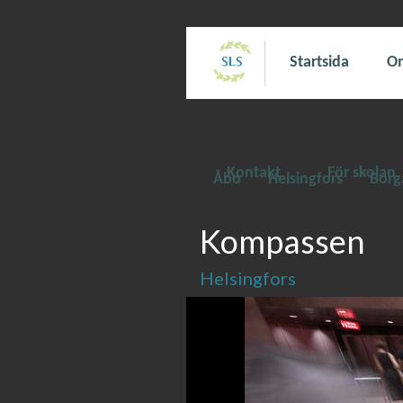
Startsida
Om
Kontakt
För skolan
Åbo
Helsingfors
Borg
Kompassen
Helsingfors