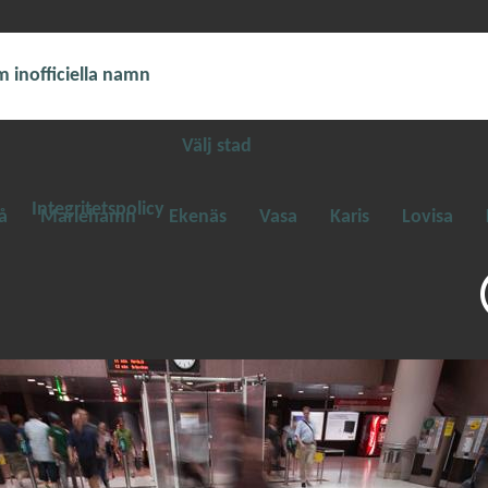
 inofficiella namn
Välj stad
Integritetspolicy
å
Mariehamn
Ekenäs
Vasa
Karis
Lovisa