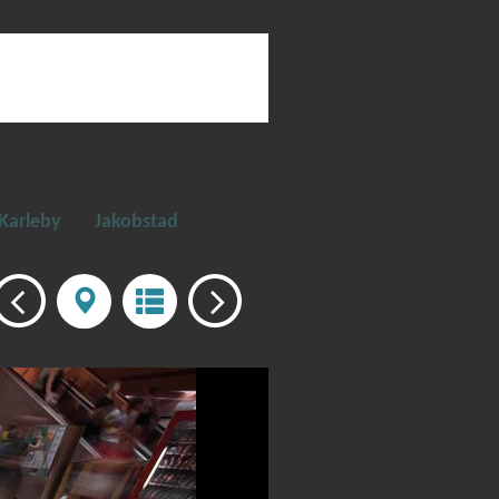
Karleby
Jakobstad