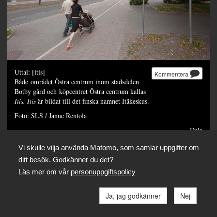
Uttal: [itis]
Kommentera
Både området Östra centrum inom stadsdelen
Botby gård och köpcentret Östra centrum kallas
Itis.
Itis
är bildat till det finska namnet Itäkeskus.
Foto: SLS / Janne Rentola
Dela
Vi skulle vilja använda Matomo, som samlar uppgifter om
ditt besök. Godkänner du det?
Läs mer om vår
personuppgiftspolicy
Ja, jag godkänner
Nej