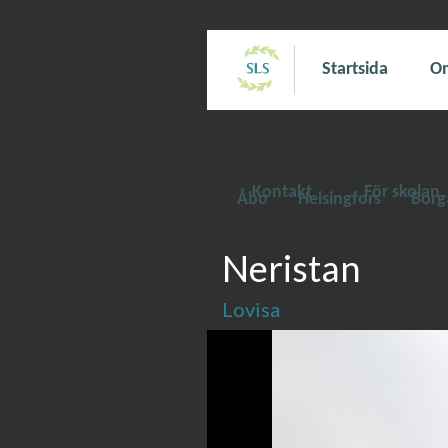
Startsida
Om
Kontakt
För skolan
Åbo
Helsingfors
Borg
Neristan
Lovisa