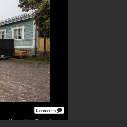
Kommentera
m var Neristan börjar. Förr innebar
rjar den idag redan vid