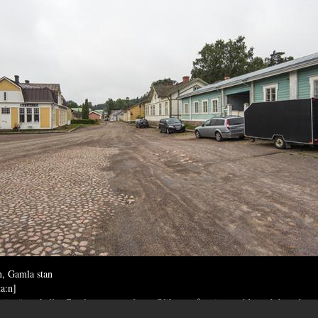
n, Gamla stan
ta:n]
isa även kallat Gamla stan av många. Olika uppfattningar råder och har rått o
bodtorget och fortsatte söderut. I takt med ett ökat intresse för trähusstaden bö