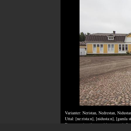
Varianter: Neristan, Nedrestan, Nidusta
Uttal: [ne:rista:n], [nidusta:n], [gamla s
Ett gammalt trähusområde i centrala Lov
Neristan stadsdelen som började vid Salt