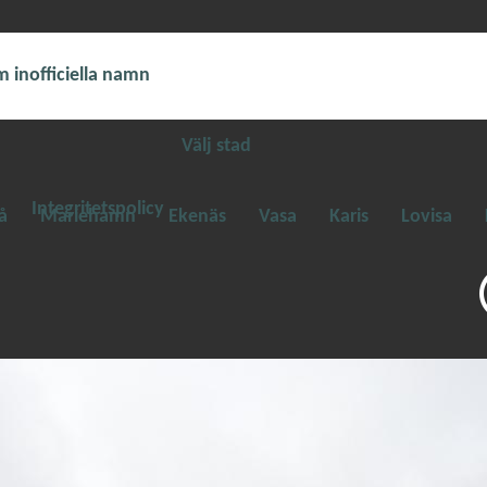
 inofficiella namn
Välj stad
Integritetspolicy
å
Mariehamn
Ekenäs
Vasa
Karis
Lovisa