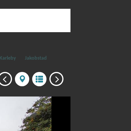
Karleby
Jakobstad