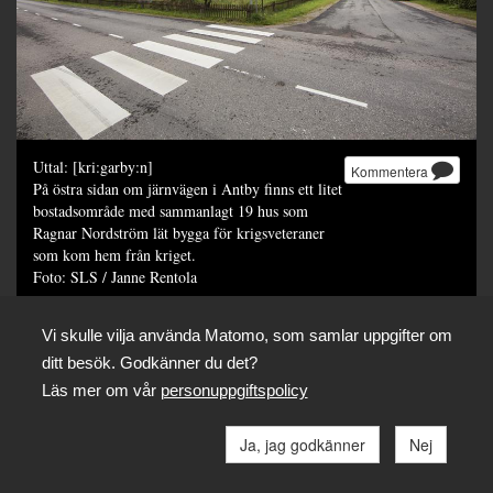
Uttal: [kri:garby:n]
Kommentera
På östra sidan om järnvägen i Antby finns ett litet
bostadsområde med sammanlagt 19 hus som
Ragnar Nordström lät bygga för krigsveteraner
som kom hem från kriget.
Foto: SLS / Janne Rentola
Dela
Vi skulle vilja använda Matomo, som samlar uppgifter om
ditt besök. Godkänner du det?
Läs mer om vår
personuppgiftspolicy
Ja, jag godkänner
Nej