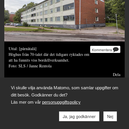
Uttal: [pårnåtalå]
Kommentera
Höghus från 70-talet där det tidigare ryktades om
att ha funnits viss bordellverksamhet.
Foto: SLS / Janne Rentola
Dela
Vi skulle vilja använda Matomo, som samlar uppgifter om
ditt besök. Godkänner du det?
Läs mer om vår
personuppgiftspolicy
Ja, jag godkänner
Nej