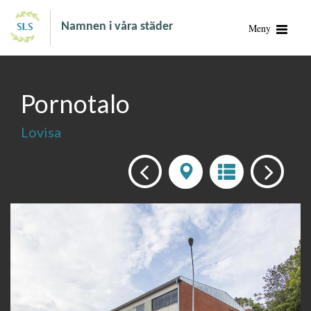
Namnen i våra städer
Meny
Pornotalo
Lovisa