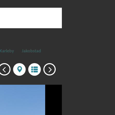
Karleby
Jakobstad