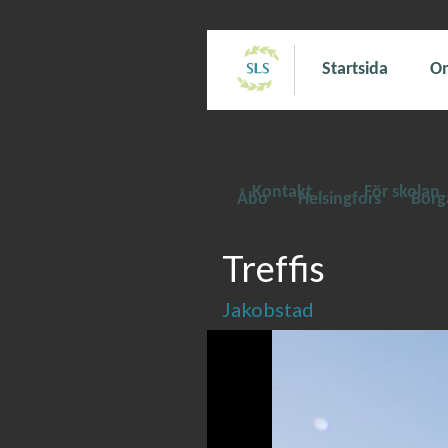
Startsida
Om
Kontakt
För skolan
Åbo
Helsingfors
Borg
Treffis
Jakobstad