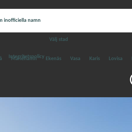
 inofficiella namn
Välj stad
Integritetspolicy
å
Mariehamn
Ekenäs
Vasa
Karis
Lovisa