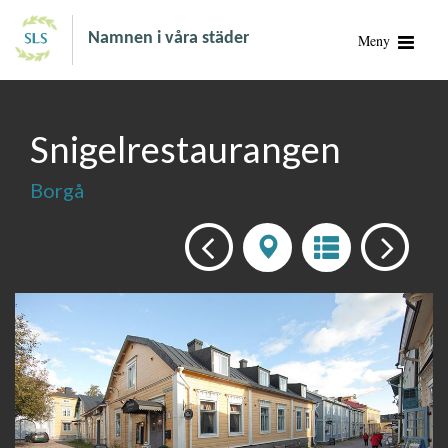
Namnen i våra städer
Meny
Snigelrestaurangen
Borgå