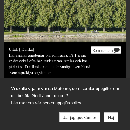
Uttal: [håviska]
Kommentera
Här samlas ungdomar om somrarna. På 1:a maj
är det också ofta här studenterna samlas och har
picknick. Det finska namnet är vanligt även bland
svenskspråkiga ungdomar.
Foto: SLS / Janne Rentola
Vi skulle vilja använda Matomo, som samlar uppgifter om
Dela
ditt besök. Godkänner du det?
Läs mer om vår
personuppgiftspolicy
Ja, jag godkänner
Nej