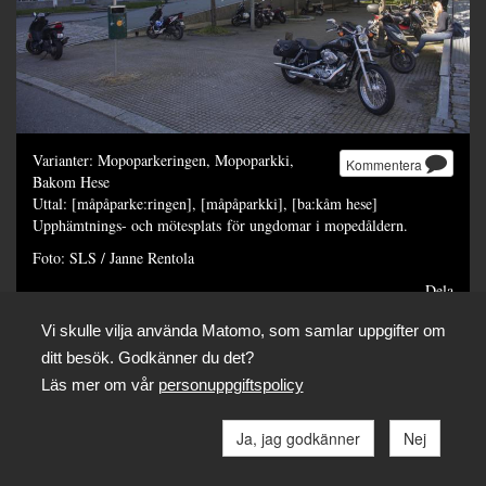
Varianter: Mopoparkeringen, Mopoparkki,
Kommentera
Bakom Hese
Uttal: [måpåparke:ringen], [måpåparkki], [ba:kåm hese]
Upphämtnings- och mötesplats för ungdomar i mopedåldern.
Foto: SLS / Janne Rentola
Dela
Vi skulle vilja använda Matomo, som samlar uppgifter om
ditt besök. Godkänner du det?
Läs mer om vår
personuppgiftspolicy
Ja, jag godkänner
Nej