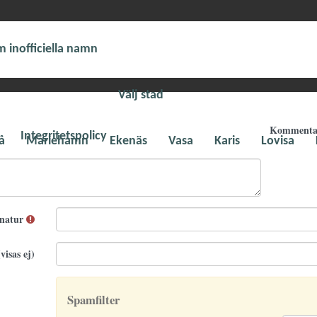
 inofficiella namn
Välj stad
Komment
Integritetspolicy
å
Mariehamn
Ekenäs
Vasa
Karis
Lovisa
gnatur
visas ej)
Spamfilter