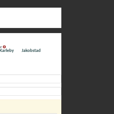
ar
Karleby
Jakobstad