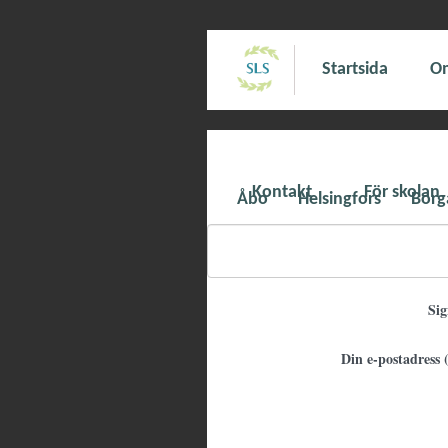
Startsida
Om
Kontakt
För skolan
Åbo
Helsingfors
Borg
Si
Din e-postadress (