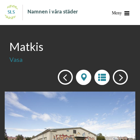
Namnen i våra städer
Meny
Matkis
Vasa