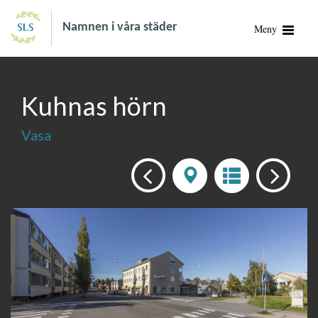
Namnen i våra städer
Meny
Kuhnas hörn
Vasa