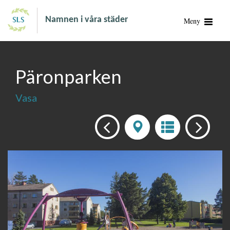
Namnen i våra städer
Meny
Päronparken
Vasa