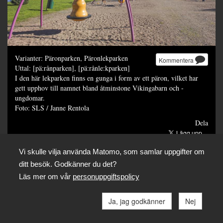
Varianter: Päronparken, Päronlekparken
Kommentera
Uttal: [pä:rånparken], [pä:rånle:kparken]
I den här lekparken finns en gunga i form av ett päron, vilket har
gett upphov till namnet bland åtminstone Vikingabarn och -
ungdomar.
Foto: SLS / Janne Rentola
Dela
Vi skulle vilja använda Matomo, som samlar uppgifter om
ditt besök. Godkänner du det?
Läs mer om vår
personuppgiftspolicy
Ja, jag godkänner
Nej