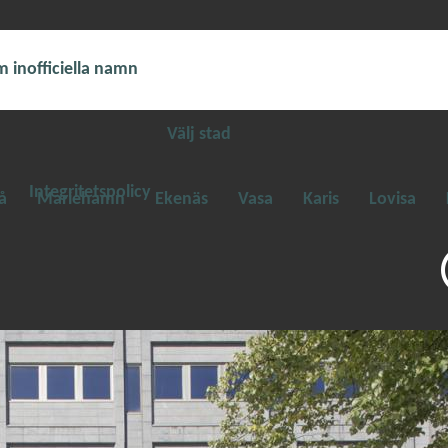
 inofficiella namn
Välj stad
Integritetspolicy
å
Mariehamn
Ekenäs
Vasa
Karis
Lovisa