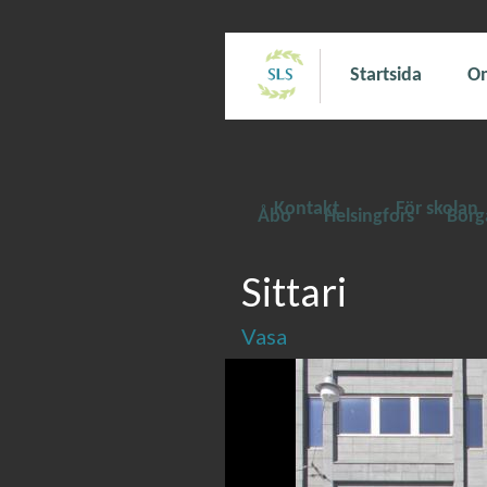
Startsida
Om
Kontakt
För skolan
Åbo
Helsingfors
Borg
Sittari
Vasa