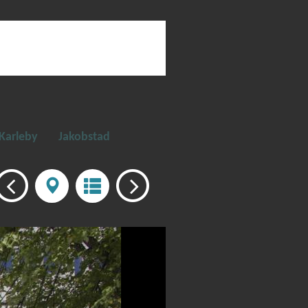
Karleby
Jakobstad