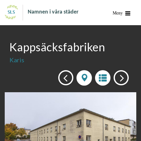
Namnen i våra städer
Meny
Kappsäcksfabriken
Karis