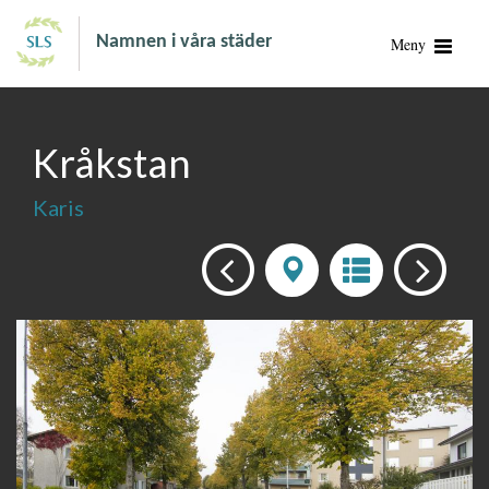
Namnen i våra städer
Meny
Kråkstan
Karis