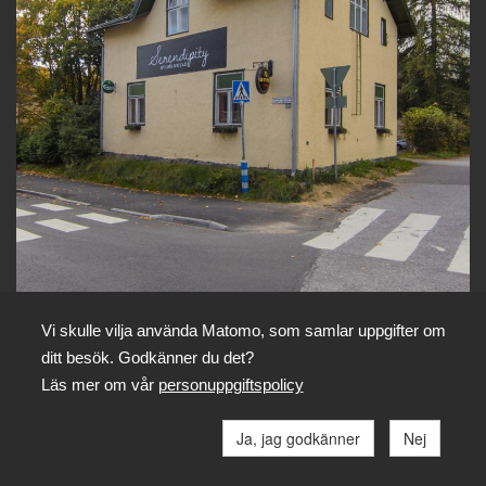
Varianter: Pityn, Serendi, Sere, Seders
Kommentera
Vi skulle vilja använda Matomo, som samlar uppgifter om
Art café Serendipity.
ditt besök. Godkänner du det?
Foto: SLS / Janne Rentola
Läs mer om vår
personuppgiftspolicy
Dela
Ja, jag godkänner
Nej