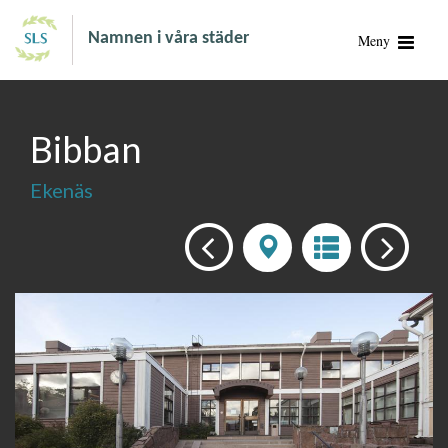
Namnen i våra städer
Meny
Bibban
Ekenäs