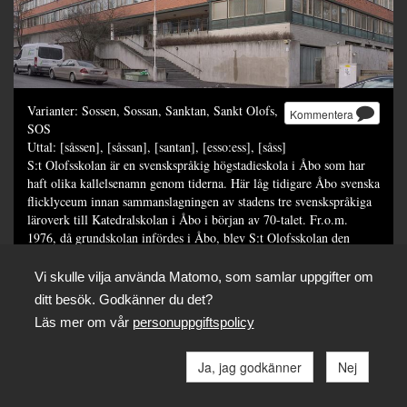
Varianter: Sossen, Sossan, Sanktan, Sankt Olofs,
Kommentera
SOS
Uttal: [såssen], [såssan], [santan], [esso:ess], [såss]
S:t Olofsskolan är en svenskspråkig högstadieskola i Åbo som har
haft olika kallelsenamn genom tiderna. Här låg tidigare Åbo svenska
flicklyceum innan sammanslagningen av stadens tre svenskspråkiga
läroverk till Katedralskolan i Åbo i början av 70-talet. Fr.o.m.
1976, då grundskolan infördes i Åbo, blev S:t Olofsskolan den
svenska grundskolans högstadium.
Foto: SLS / Sara Rönnqvist
Vi skulle vilja använda Matomo, som samlar uppgifter om
ditt besök. Godkänner du det?
Dela
Läs mer om vår
personuppgiftspolicy
Ja, jag godkänner
Nej