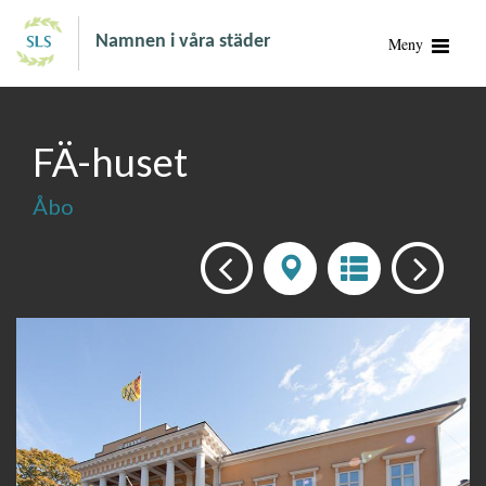
Namnen i våra städer
Meny
FÄ-huset
Åbo