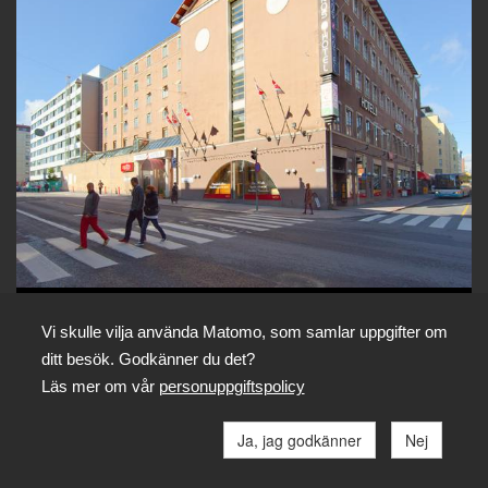
Uttal: [so:sis] [såsis]
Kommentera
Vi skulle vilja använda Matomo, som samlar uppgifter om
Det gamla societetshuset är idag ett hotell.
Foto: SLS / Janne Rentola
ditt besök. Godkänner du det?
Läs mer om vår
personuppgiftspolicy
Dela
Ja, jag godkänner
Nej