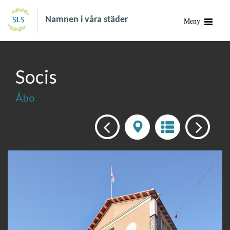
Namnen i våra städer
Meny
Socis
Åbo