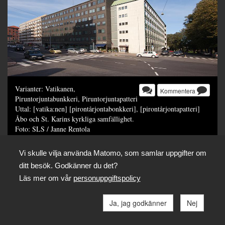
Varianter: Vatikanen,
Kommentera
Piruntorjuntabunkkeri, Piruntorjuntapatteri
Uttal: [vatika:nen] [pirontårjontabonkkeri], [pirontårjontapatteri]
Åbo och St. Karins kyrkliga samfällighet.
Foto: SLS / Janne Rentola
Dela
Vi skulle vilja använda Matomo, som samlar uppgifter om
ditt besök. Godkänner du det?
Läs mer om vår
personuppgiftspolicy
Ja, jag godkänner
Nej