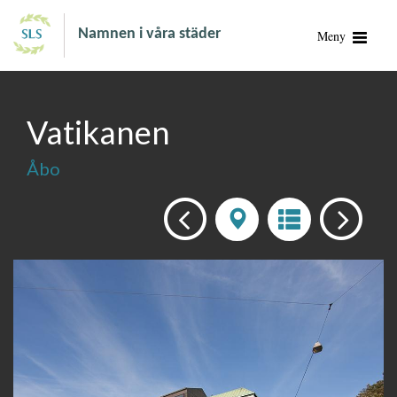
Namnen i våra städer
Meny
Vatikanen
Åbo