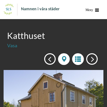
Namnen i våra städer
Meny
Katthuset
Vasa