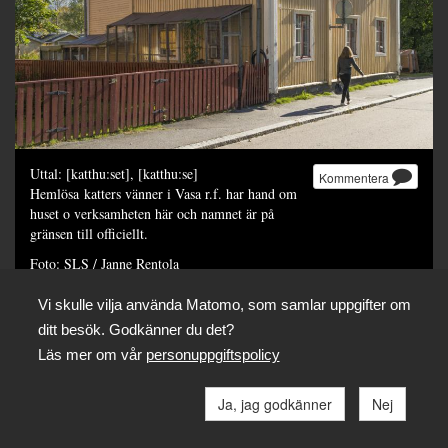
Uttal: [katthu:set], [katthu:se]
Kommentera
Hemlösa katters vänner i Vasa r.f. har hand om
huset o verksamheten här och namnet är på
gränsen till officiellt.
Foto: SLS / Janne Rentola
Dela
Vi skulle vilja använda Matomo, som samlar uppgifter om
ditt besök. Godkänner du det?
Läs mer om vår
personuppgiftspolicy
Ja, jag godkänner
Nej