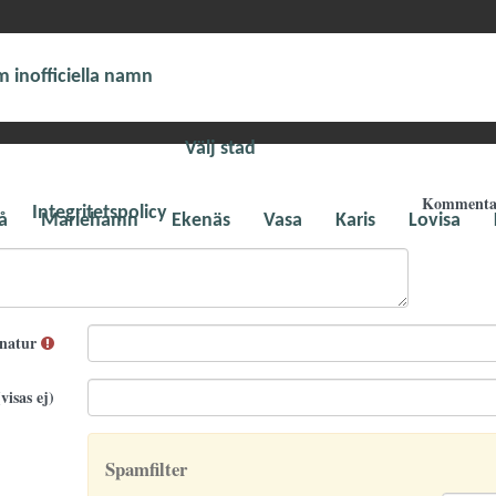
 inofficiella namn
Välj stad
Komment
Integritetspolicy
å
Mariehamn
Ekenäs
Vasa
Karis
Lovisa
gnatur
visas ej)
Spamfilter