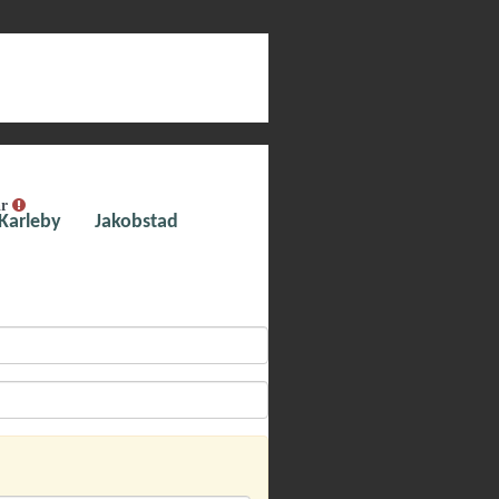
ar
Karleby
Jakobstad