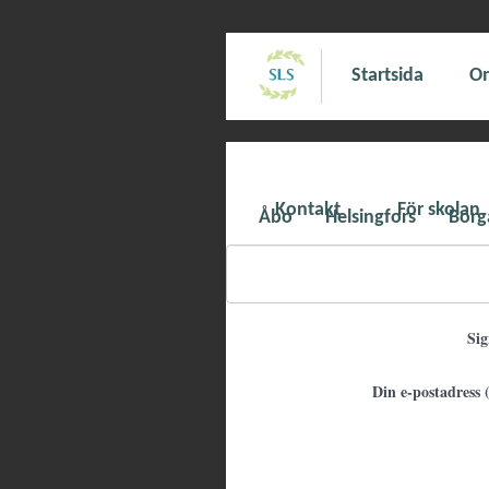
Startsida
Om
Kontakt
För skolan
Åbo
Helsingfors
Borg
Si
Din e-postadress (