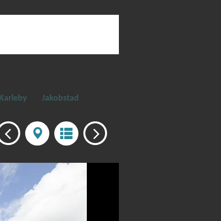
Karleby
Jakobstad