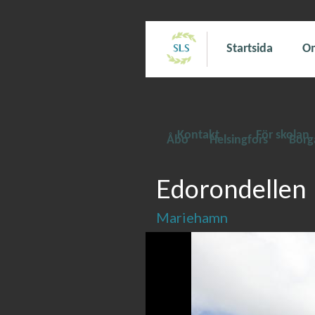
Startsida
Om
Kontakt
För skolan
Åbo
Helsingfors
Borg
Edorondellen
Mariehamn