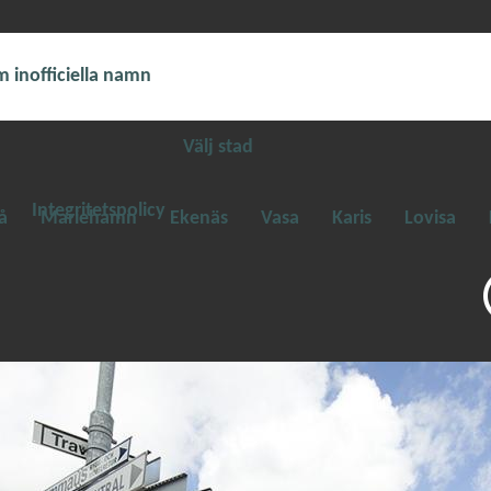
 inofficiella namn
Välj stad
Integritetspolicy
å
Mariehamn
Ekenäs
Vasa
Karis
Lovisa