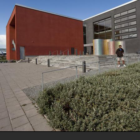
andica Kultur & Kongress. Byggnaden har också kallas Ringhals 3 och ingått i 