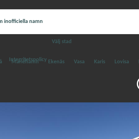
 inofficiella namn
Välj stad
Integritetspolicy
å
Mariehamn
Ekenäs
Vasa
Karis
Lovisa