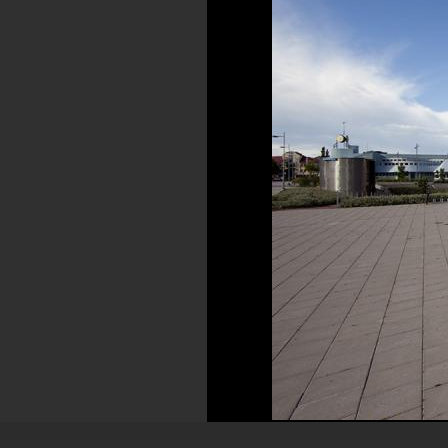
Förkortning av det officiella namnet Al