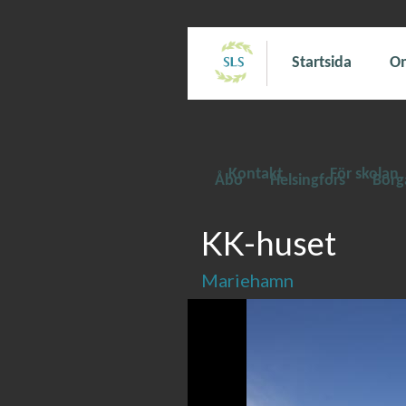
Startsida
Om
Kontakt
För skolan
Åbo
Helsingfors
Borg
KK-huset
Mariehamn