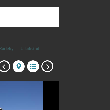
Karleby
Jakobstad