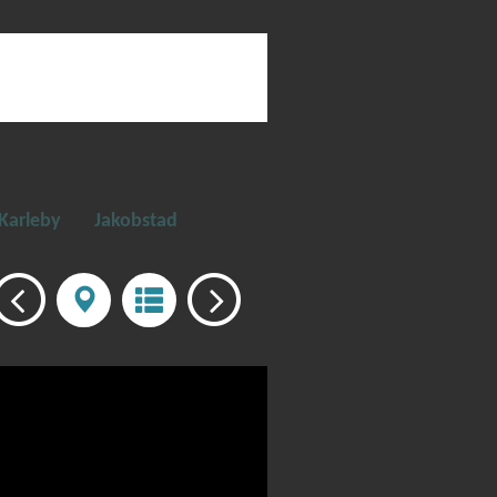
Karleby
Jakobstad