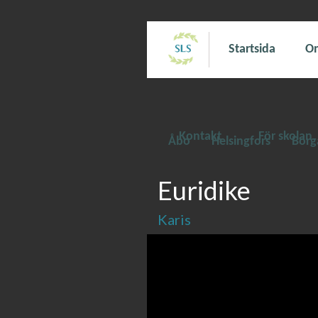
Startsida
Om
Kontakt
För skolan
Åbo
Helsingfors
Borg
Euridike
Karis