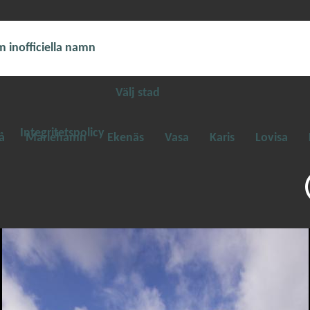
 inofficiella namn
Välj stad
Integritetspolicy
å
Mariehamn
Ekenäs
Vasa
Karis
Lovisa