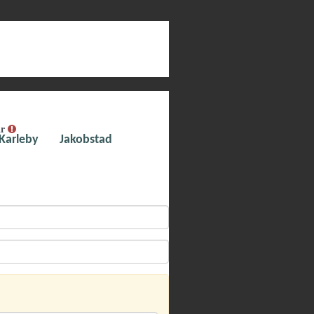
ar
Karleby
Jakobstad