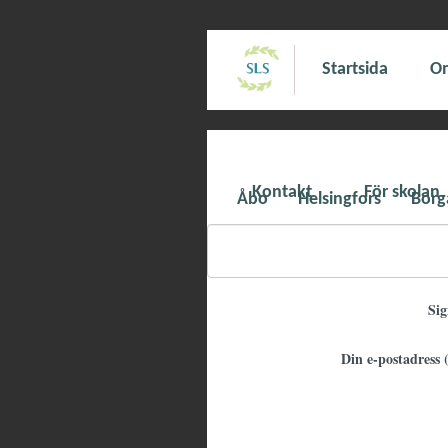
Startsida
Om
Kontakt
För skolan
Åbo
Helsingfors
Borg
Si
Din e-postadress (