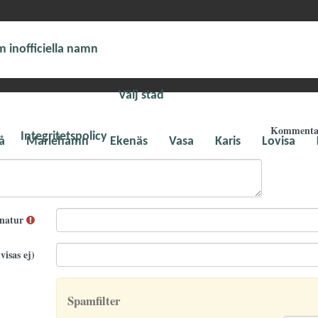
 inofficiella namn
Välj stad
Komment
Integritetspolicy
å
Mariehamn
Ekenäs
Vasa
Karis
Lovisa
gnatur
visas ej)
Spamfilter