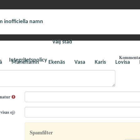
 inofficiella namn
Välj stad
Komment
Integritetspolicy
å
Mariehamn
Ekenäs
Vasa
Karis
Lovisa
gnatur
visas ej)
Spamfilter