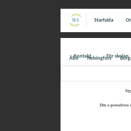
Startsida
Om
Kontakt
För skolan
Åbo
Helsingfors
Borg
Si
Din e-postadress (