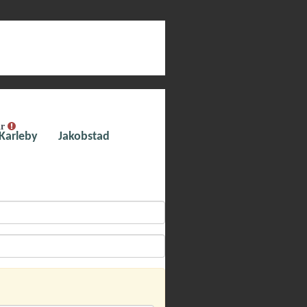
ar
Karleby
Jakobstad