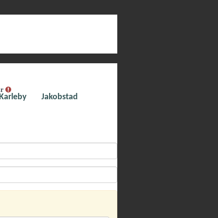
ar
Karleby
Jakobstad