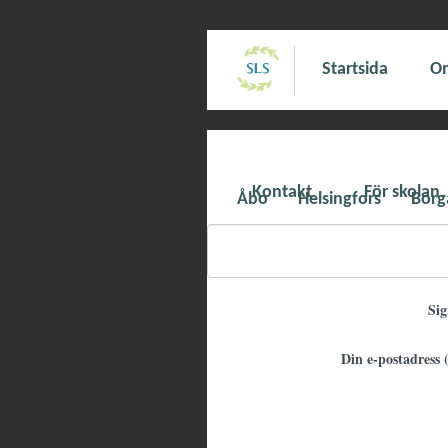
Startsida
Om
Kontakt
För skolan
Åbo
Helsingfors
Borg
Si
Din e-postadress (