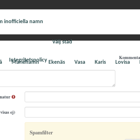
 inofficiella namn
Välj stad
Komment
Integritetspolicy
å
Mariehamn
Ekenäs
Vasa
Karis
Lovisa
gnatur
visas ej)
Spamfilter