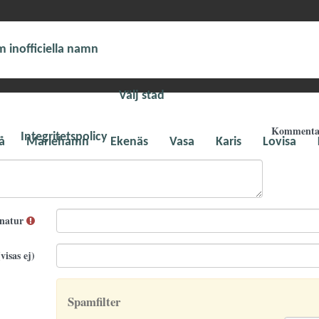
 inofficiella namn
Välj stad
Komment
Integritetspolicy
å
Mariehamn
Ekenäs
Vasa
Karis
Lovisa
gnatur
visas ej)
Spamfilter