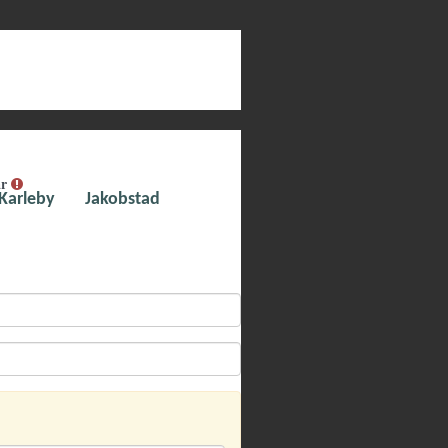
ar
Karleby
Jakobstad