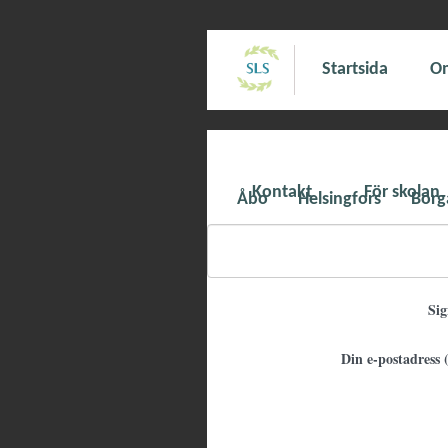
Startsida
Om
Kontakt
För skolan
Åbo
Helsingfors
Borg
Si
Din e-postadress (