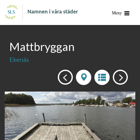
Namnen i våra städer
Meny
Mattbryggan
Ekenäs