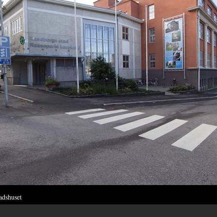
adshuset
ch namnet FIX stod länge på husväggen.