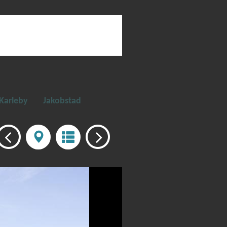
Karleby
Jakobstad