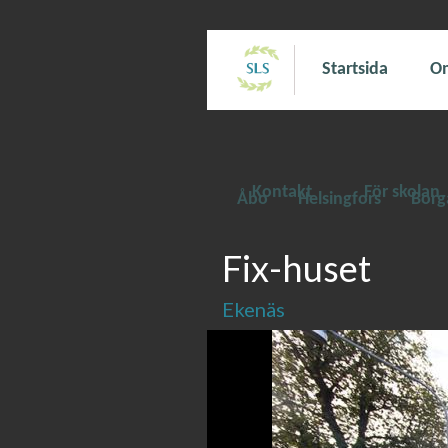
Startsida
Om
Kontakt
För skolan
Åbo
Helsingfors
Borg
Fix-huset
Ekenäs