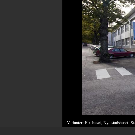
Varianter: Fix-huset, Nya stadshuset, St
I byggnaden fanns fabriken FIX-trikå o
Foto: SLS / Janne Rentola