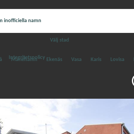
 inofficiella namn
Välj stad
Integritetspolicy
å
Mariehamn
Ekenäs
Vasa
Karis
Lovisa