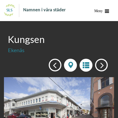
Namnen i våra städer
Meny
Kungsen
Ekenäs