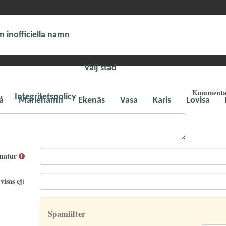
 inofficiella namn
Välj stad
Komment
Integritetspolicy
å
Mariehamn
Ekenäs
Vasa
Karis
Lovisa
gnatur
visas ej)
Spamfilter