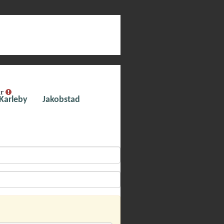
ar
Karleby
Jakobstad