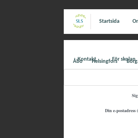
Startsida
Om
Kontakt
För skolan
Åbo
Helsingfors
Borg
Si
Din e-postadress (