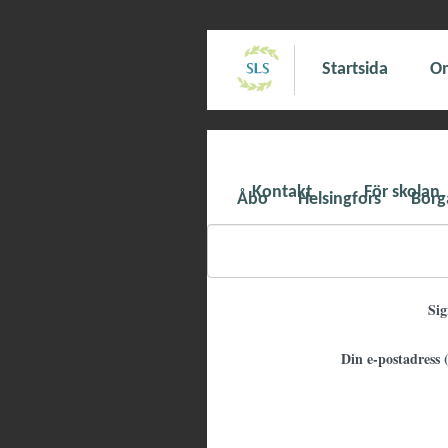
Startsida
Om
Kontakt
För skolan
Åbo
Helsingfors
Borg
Si
Din e-postadress (