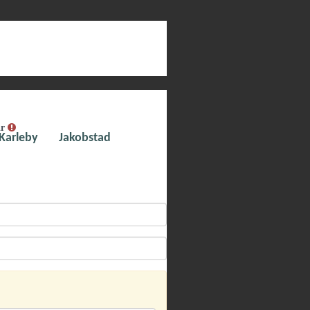
ar
Karleby
Jakobstad