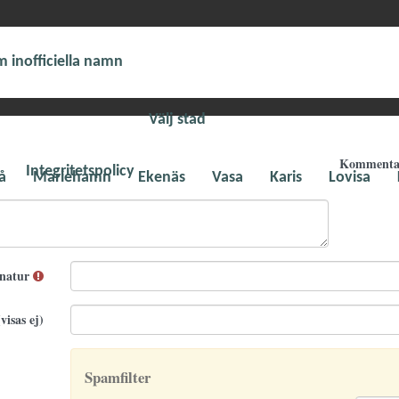
 inofficiella namn
Välj stad
Komment
Integritetspolicy
å
Mariehamn
Ekenäs
Vasa
Karis
Lovisa
gnatur
visas ej)
Spamfilter