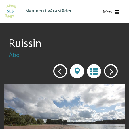
Namnen i våra städer
Meny
Ruissin
Åbo