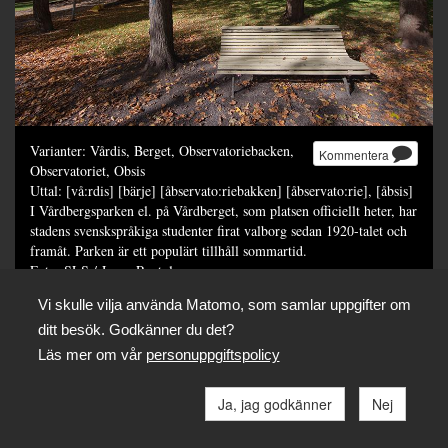
Varianter: Vårdis, Berget, Observatoriebacken,
Kommentera
Observatoriet, Obsis
Uttal: [vå:rdis] [bärje] [åbservato:riebakken] [åbservato:rie], [åbsis]
I Vårdbergsparken el. på Vårdberget, som platsen officiellt heter, har
stadens svenskspråkiga studenter firat valborg sedan 1920-talet och
framåt. Parken är ett populärt tillhåll sommartid.
Foto: SLS / Janne Rentola
Dela
Vi skulle vilja använda Matomo, som samlar uppgifter om
ditt besök. Godkänner du det?
Läs mer om vår
personuppgiftspolicy
Ja, jag godkänner
Nej